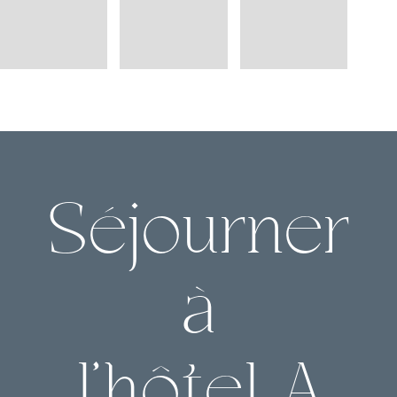
Séjourner
à
l'hôtel A